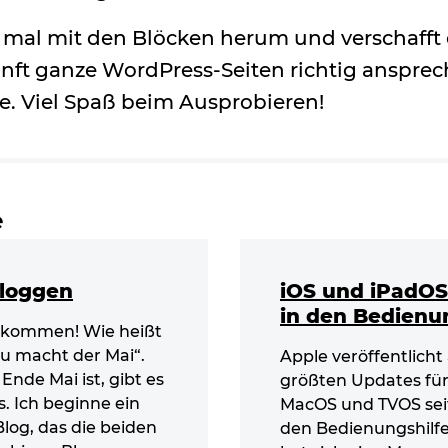
n mal mit den Blöcken herum und verschafft 
kunft ganze WordPress-Seiten richtig anspre
de. Viel Spaß beim Ausprobieren!
e
Bloggen
iOS und iPadOS 
in den Bedienu
illkommen! Wie heißt
eu macht der Mai“.
Apple veröffentlicht
nde Mai ist, gibt es
größten Updates für
. Ich beginne ein
MacOS und TVOS sei
Blog, das die beiden
den Bedienungshilfen