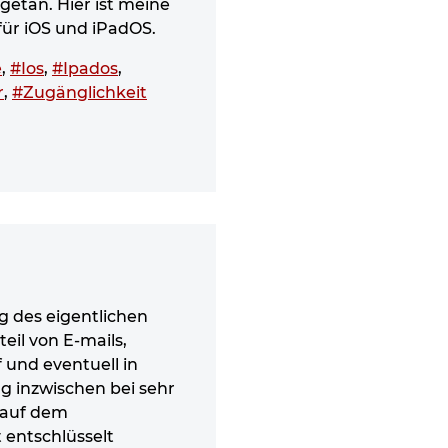
getan. Hier ist meine
r iOS und iPadOS.
e
,
#Ios
,
#Ipados
,
r
,
#Zugänglichkeit
g des eigentlichen
eil von E-mails,
 und eventuell in
g inzwischen bei sehr
n auf dem
 entschlüsselt