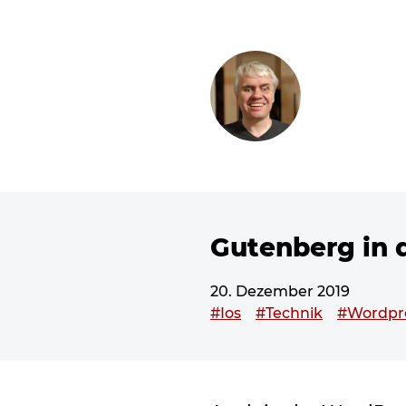
ZUM SEITENINHALT
Gutenberg in 
20. Dezember 2019
Dieser Beitrag wurde vers
#Ios
#Technik
#Wordpr