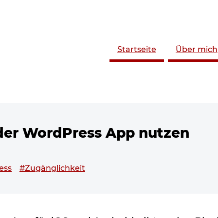
Startseite
Über mich
der WordPress App nutzen
chlagwortet mit
ess
#Zugänglichkeit