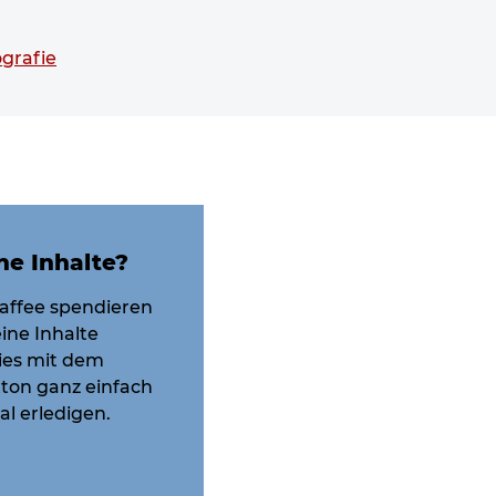
grafie
ne Inhalte?
affee spendieren
ine Inhalte
dies mit dem
ton ganz einfach
l erledigen.