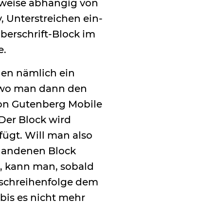
ilweise abhängig von
v, Unterstreichen ein-
berschrift-Block im
e.
den nämlich ein
, wo man dann den
von Gutenberg Mobile
Der Block wird
fügt. Will man also
rhandenen Block
, kann man, sobald
Wischreihenfolge dem
bis es nicht mehr