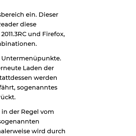
ereich ein. Dieser
Reader diese
011.3RC und Firefox,
mbinationen.
ie Untermenüpunkte.
erneute Laden der
Stattdessen werden
fährt, sogenanntes
rückt.
e in der Regel vom
 sogenannten
alerweise wird durch