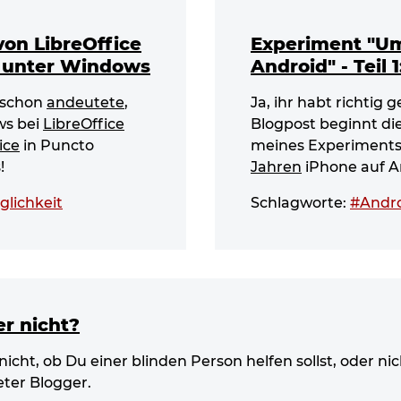
von LibreOffice
Experiment "Um
 unter Windows
Android" - Teil 
 schon
andeutete
,
Ja, ihr habt richtig 
ws bei
LibreOffice
Blogpost beginnt d
ice
in Puncto
meines Experiments
!
Jahren
iPhone auf A
lichkeit
Schlagworte:
#Andr
er nicht?
ht, ob Du einer blinden Person helfen sollst, oder nic
ter Blogger.