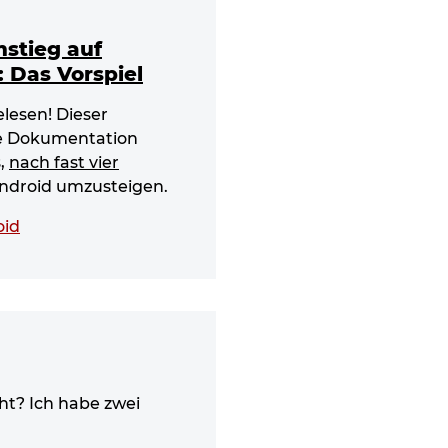
stieg auf
1: Das Vorspiel
gelesen! Dieser
ie Dokumentation
,
nach fast vier
ndroid umzusteigen.
oid
ht? Ich habe zwei