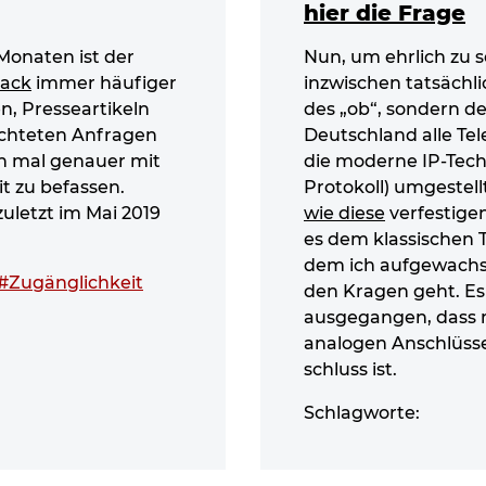
hier die Frage
Monaten ist der
Nun, um ehrlich zu se
lack
immer häufiger
inzwischen tatsächl
n, Presseartikeln
des „ob“, sondern de
ichteten Anfragen
Deutschland alle Te
ch mal genauer mit
die moderne IP-Tech
t zu befassen.
Protokoll) umgestel
zuletzt im Mai 2019
wie diese
verfestige
es dem klassischen T
dem ich aufgewachse
#Zugänglichkeit
den Kragen geht. Es
ausgegangen, dass 
analogen Anschlüsse
schluss ist.
Schlagworte: