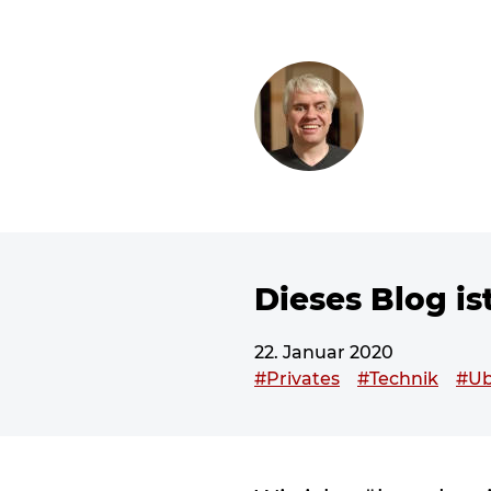
ZUM SEITENINHALT
Dieses Blog i
22. Januar 2020
Dieser Beitrag wurde vers
#Privates
#Technik
#Ub