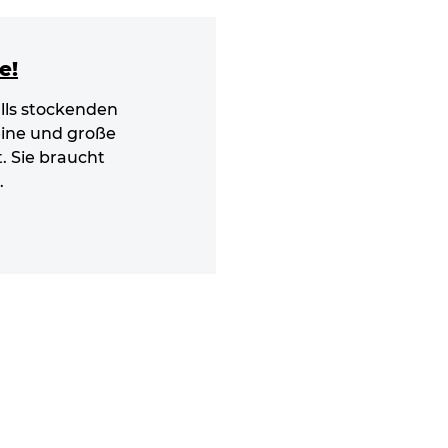
e!
lls stockenden
eine und große
t. Sie braucht
.