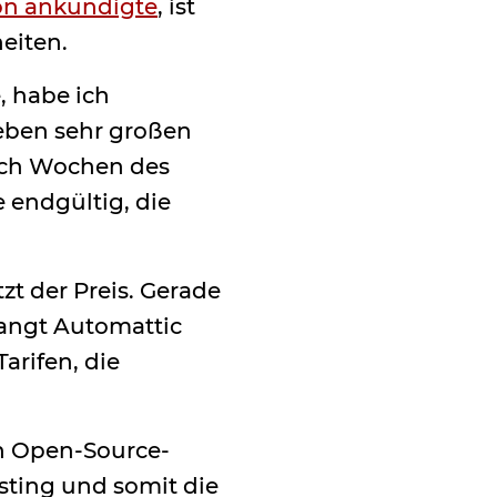
on ankündigte
, ist
heiten.
, habe ich
geben sehr großen
ach Wochen des
endgültig, die
t der Preis. Gerade
langt Automattic
arifen, die
n Open-Source-
sting und somit die