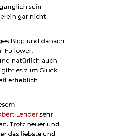
gänglich sein
erein gar nicht
higes Blog und danach
, Follower,
und natürlich auch
 gibt es zum Glück
eit erheblich
iesem
obert Lender
sehr
en. Trotz neuer und
er das liebste und