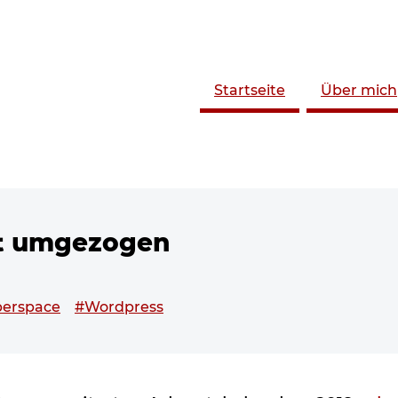
Startseite
Über mich
st umgezogen
chlagwortet mit
erspace
#Wordpress